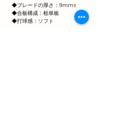
◆ブレードの厚さ：9mm± 
◆合板構成：桧単板 
◆打球感：ソフト
商品情報
商品の詳細を入力してください。サイ
返品・返金ポリシー
ズ、素材、取扱説明に加え、商品の特
徴やおすすめのポイントなどを説明し
ましょう。
返品・返金ポリシーを入力してくださ
商品の配送について
い。顧客が商品に満足しなかった場合
や、不備があった場合に行う手続きの
手順などを説明しましょう。内容を明
配送地域、料金、所要時間、梱包な
確にすることで顧客からの信頼を獲得
ど、商品の配送に関する情報を入力し
し、安心して商品を購入していただけ
てください。配送情報を明確にするこ
ます。
とで顧客からの信頼を獲得し、安心し
て商品を購入していただけます。