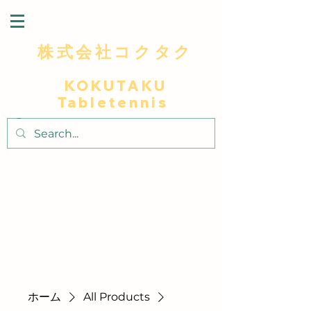
株式会社コクタク
KOKUTAKU
Tabletennis
～最高級木材を使用による卓越した打球感プ
レイヤーに極上の卓球体験～
～​匠人の技で独自のデザインと細部へこだわ
りラケットに個性と美しさを添え～
ホーム
All Products