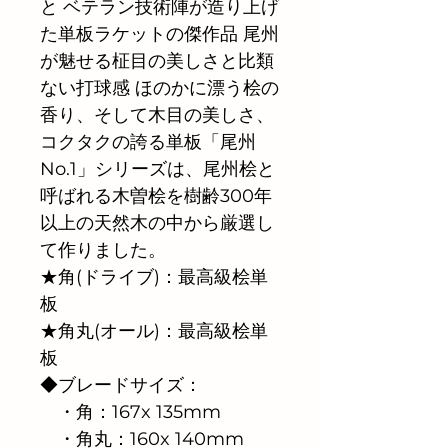
と ベテラン技術陣が造り上げ
た単板ラケットの傑作品 尾州
が魅せる柾目の美しさと比類
ない打球感 ほのかに漂う桧の
香り、そして木目の美しさ、
コクタクの誇る単板「尾州
No.1」シリーズは、尾州桧と
呼ばれる木曽桧を樹齢300年
以上の天然木の中から厳選し
て作りました。
★角(ドライブ)：最高級桧単
板 
★角丸(オール)：最高級桧単
板 
◆ブレードサイズ： 
　・角：167x 135mm 
　・角丸：160x 140mm 