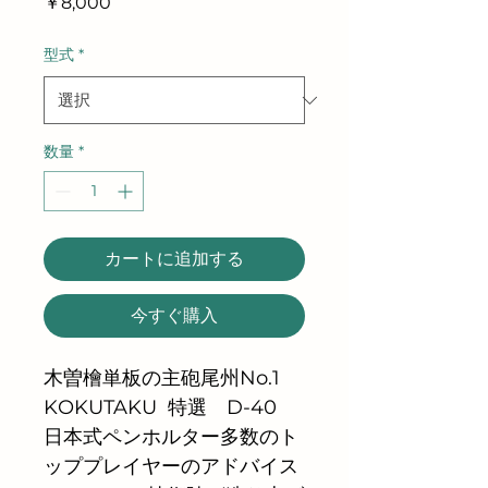
価
￥8,000
格
型式
*
数量
*
カートに追加する
今すぐ購入
木曽檜単板の主砲尾州No.1 
KOKUTAKU  特選　D-40
日本式ペンホルター多数のト
ッププレイヤーのアドバイス