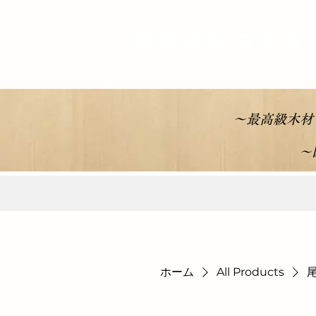
株式会社コクタ
-KOKUTAKU Tabletenn
～最高級木材
～
ホーム
All Products