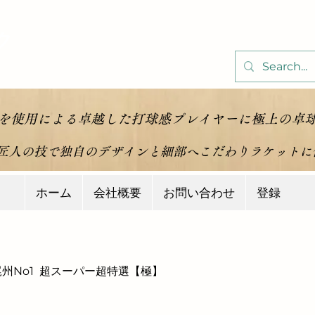
ク
is-
を使用による卓越した打球感プレイヤーに極上の卓
​匠人の技で独自のデザインと細部へこだわりラケット
ホーム
会社概要
お問い合わせ
登録
尾州No1 超スーパー超特選【極】