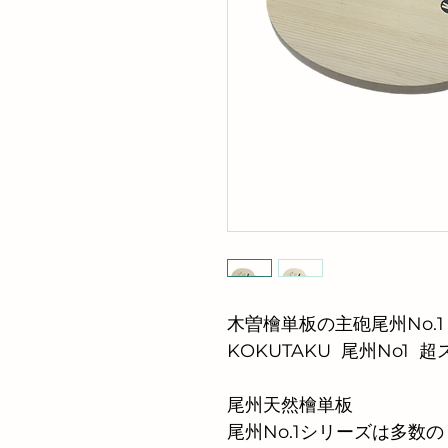
木曽檜単板の主砲尾州No.1
KOKUTAKU  尾州No1
尾州天然檜単板　
尾州No.1シリーズは多数