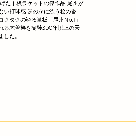
上げた単板ラケットの傑作品 尾州が
ない打球感 ほのかに漂う桧の香
クタクの誇る単板「尾州No.1」
れる木曽桧を樹齢300年以上の天
ました。 
 