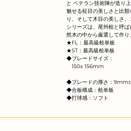
と ベテラン技術陣が造り
魅せる柾目の美しさと比類
り、そして木目の美しさ、コ
シリーズは、尾州桧と呼ば
然木の中から厳選して作り
★FL：最高級桧単板 
★ST：最高級桧単板 
◆ブレードサイズ： 
　150x 156mm 
◆ブレードの厚さ：9mm±
◆合板構成：桧単板 
◆打球感：ソフト