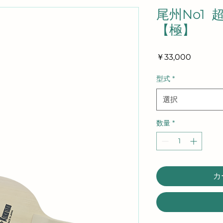
尾州No1
【極】
価
￥33,000
格
型式
*
選択
数量
*
カ