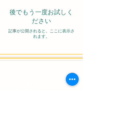
後でもう一度お試しく
ださい
記事が公開されると、ここに表示さ
れます。
株式会社コクタク
​TEL :
043-257-6785
​FAX :
043-257-0305
​〒263-0001千葉県千葉市稲毛区長沼原町483-31
Email
newkokutaku@gmail.com