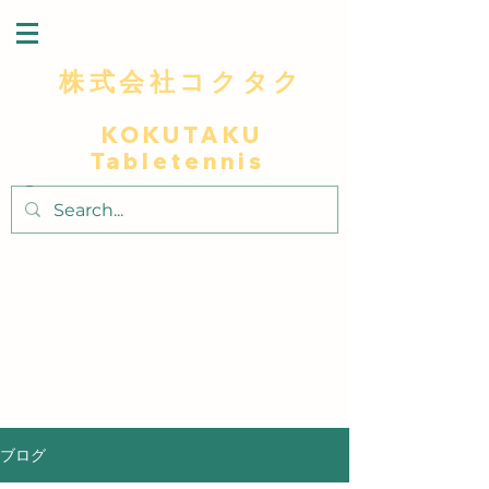
株式会社コクタク
KOKUTAKU
Tabletennis
～最高級木材を使用による卓越した打球感プ
レイヤーに極上の卓球体験～
～​匠人の技で独自のデザインと細部へこだわ
りラケットに個性と美しさを添え～
ブログ