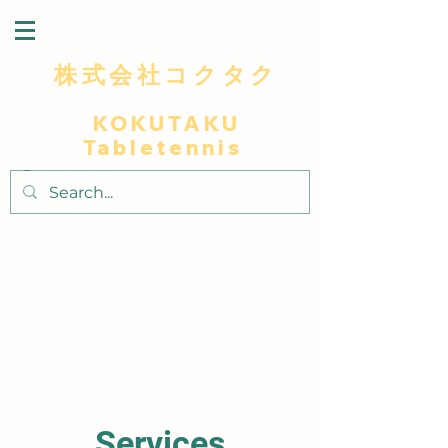
株式会社コクタク
KOKUTAKU
Tabletennis
～最高級木材を使用による卓越した打球感プ
レイヤーに極上の卓球体験～
～​匠人の技で独自のデザインと細部へこだわ
りラケットに個性と美しさを添え～
Services